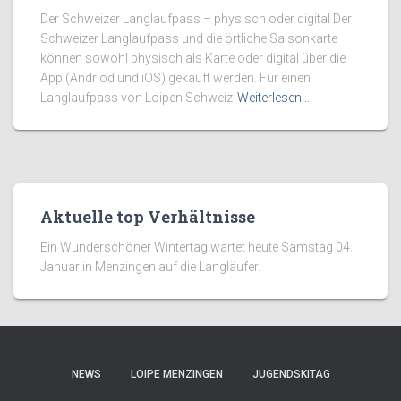
Der Schweizer Langlaufpass – physisch oder digital Der
Schweizer Langlaufpass und die örtliche Saisonkarte
können sowohl physisch als Karte oder digital über die
App (Andriod und iOS) gekauft werden. Für einen
Langlaufpass von Loipen Schweiz
Weiterlesen…
Aktuelle top Verhältnisse
Ein Wunderschöner Wintertag wartet heute Samstag 04.
Januar in Menzingen auf die Langläufer.
NEWS
LOIPE MENZINGEN
JUGENDSKITAG