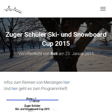
N
A
V
I
G
Zuger Schüler Ski- und Snowboard
A
T
Cup 2015
I
O
Veröffentlicht von
Roli
am
23. Januar 2015
N
U
M
S
C
H
Infos zum Rennen von Menzingen
hier
:
A
Und
hier
geht es zum Programmheft:
L
T
E
N