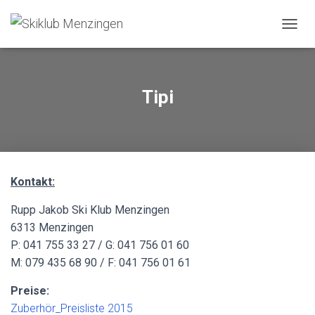
N
A
V
I
G
Tipi
A
T
I
O
N
U
Kontakt:
M
S
Rupp Jakob Ski Klub Menzingen
C
H
6313 Menzingen
A
P: 041 755 33 27 / G: 041 756 01 60
L
M: 079 435 68 90 / F: 041 756 01 61
T
E
N
Preise:
Zuberhör_Preisliste 2015