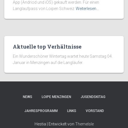
App (Andriod und iOS) gekauft werden. Für einen
Langlaufpass von Loipen Schweiz
Weiterlesen…
Aktuelle top Verhältnisse
Ein Wunderschöner Wintertag wartet heute Samstag 04.
Januar in Menzingen auf die Langläufer.
NEWS
LOIPE MENZINGEN
JUGENDSKITAG
JAHRESPROGRAMM
LINKS
VORSTAND
Hestia | Entwickelt von
ThemeIsle