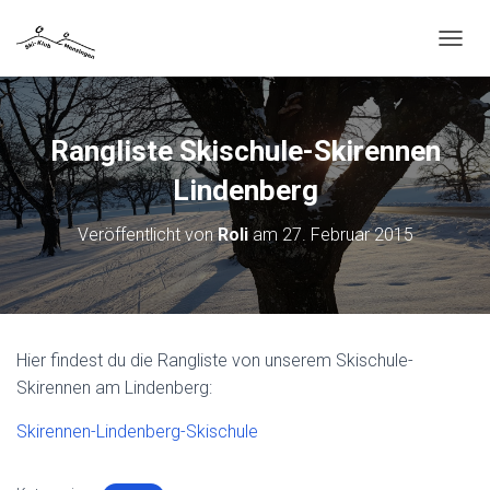
N
A
V
I
G
Rangliste Skischule-Skirennen
A
T
Lindenberg
I
O
Veröffentlicht von
Roli
am
27. Februar 2015
N
U
M
S
C
H
Hier findest du die Rangliste von unserem Skischule-
A
Skirennen am Lindenberg:
L
T
Skirennen-Lindenberg-Skischule
E
N