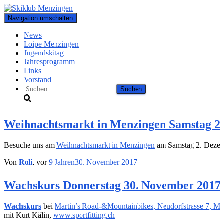
Navigation umschalten
News
Loipe Menzingen
Jugendskitag
Jahresprogramm
Links
Vorstand
Suchen
nach:
Weihnachtsmarkt in Menzingen Samstag 2
Besuche uns am
Weihnachtsmarkt in Menzingen
am Samstag 2. Deze
Von
Roli
, vor
9 Jahren
30. November 2017
Wachskurs Donnerstag 30. November 201
Wachskurs
bei
Martin’s Road-&Mountainbikes, Neudorfstrasse 7, 
mit Kurt Kälin,
www.sportfitting.ch