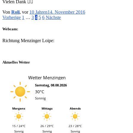
Vielen Dank 👍🏽
Von
Roli
, vor
10 Jahren
14. November 2016
Beitragsnavigation
Vorherige
1
…
3
4
5
6
Nächste
Webcam:
Richtung Menzinger Loipe:
Aktuelles Wetter
Wetter Menzingen
Samstag, 08.08.2026
30°C
Sonnig
Morgens
Mittags
Abends
15 / 24°C
26 / 29°C
23 / 28°C
Sonnig
Sonnig
Sonnig