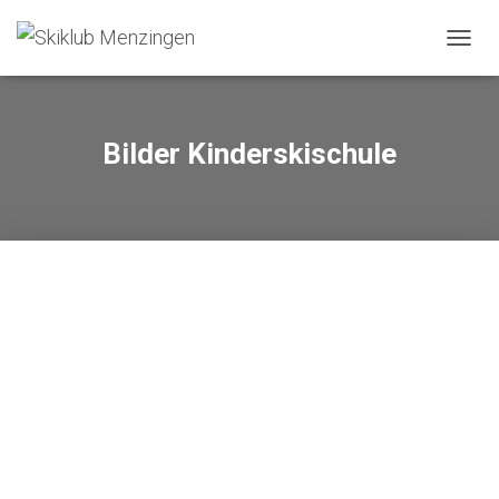
N
A
V
I
G
Bilder Kinderskischule
A
T
I
O
N
U
M
S
C
H
A
L
T
E
N