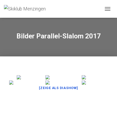
N
A
V
I
G
Bilder Parallel-Slalom 2017
A
T
I
O
N
U
M
S
C
H
A
[ZEIGE ALS DIASHOW]
L
T
E
N